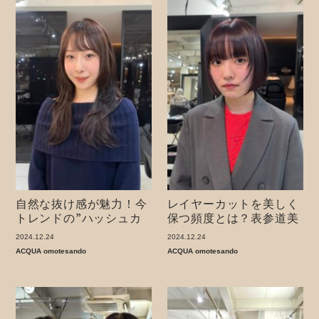
自然な抜け感が魅力！今
レイヤーカットを美しく
トレンドの”ハッシュカ
保つ頻度とは？表参道美
ット”とは？
容室
2024.12.24
2024.12.24
ACQUA omotesando
ACQUA omotesando