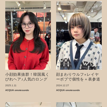
小顔効果抜群！韓国風く
顔まわりウルフ×レイヤ
びれヘア♪人気のロング
ーボブで個性を＋表参道
レイヤースタイル！表参
美容室
2025.1.11
2024.12.27
道美容室
ACQUA omotesando
ACQUA omotesando