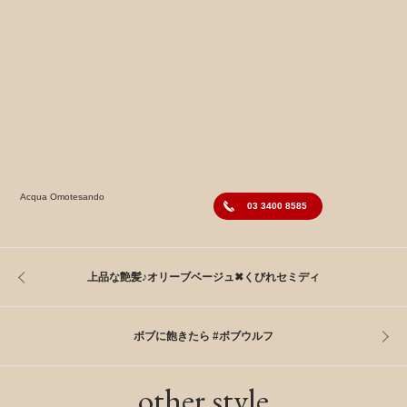
Acqua Omotesando
03 3400 8585
上品な艶髪♪オリーブベージュ✖︎くびれセミディ
ボブに飽きたら #ボブウルフ
other style