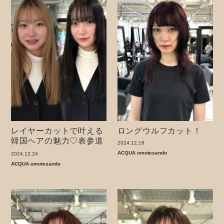
レイヤーカットで叶える
ロングウルフカット！
韓国ヘアの魅力♡表参道
2024.12.18
美容室
ACQUA omotesando
2024.12.24
ACQUA omotesando