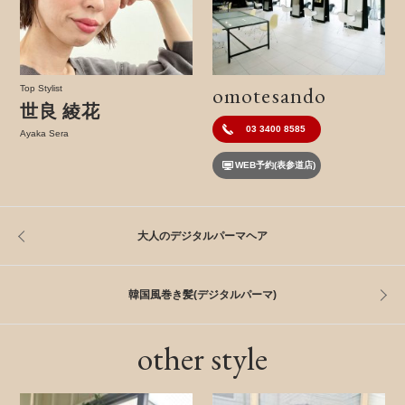
omotesando
Top Stylist
世良 綾花
03 3400 8585
Ayaka Sera
WEB予約(表参道店)
大人のデジタルパーマヘア
韓国風巻き髪(デジタルパーマ)
other style