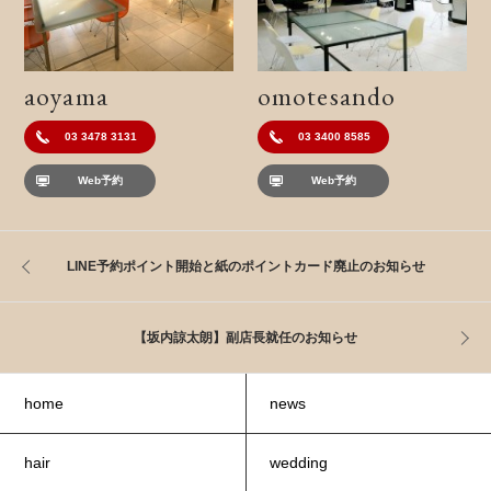
aoyama
omotesando
03 3478 3131
03 3400 8585
Web予約
Web予約
LINE予約ポイント開始と紙のポイントカード廃止のお知らせ
【坂内諒太朗】副店長就任のお知らせ
home
news
hair
wedding