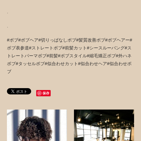
.
.
#ボブ#ボブヘア#切りっぱなしボブ#髪質改善ボブ#ボブヘアー#
ボブ表参道#ストレートボブ#前髪カット#シースルーバング#ス
トレートパーマボブ#前髪#ボブスタイル#縮毛矯正ボブ#外ハネ
ボブ#タッセルボブ#似合わせカット#似合わせヘア#似合わせボ
ブ
保存