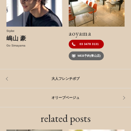
aoyama
Stylist
嶋山 豪
03 3478 3131
Go Simayama
WEB予約(青山店)
大人フレンチボブ
オリーブベージュ
related posts