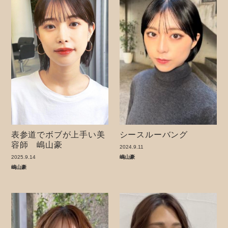
表参道でボブが上手い美
シースルーバング
容師 嶋山豪
2024.9.11
2025.9.14
嶋山豪
嶋山豪