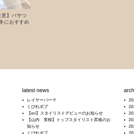
注意】パサつ
♪冬におすすめ
毛の乾かし方
latest news
arch
レイヤーパーマ
2
くびれボブ
2
【eri】スタイリストデビューのお知らせ
2
【山内 実桜】トップスタイリスト昇格のお
2
知らせ
2
くびれボブ
2