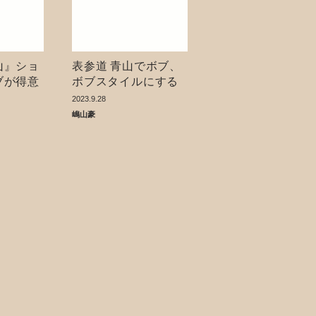
山』ショ
表参道 青山でボブ、
ブが得意
ボブスタイルにする
ならお任せ下さい！
2023.9.28
嶋山豪