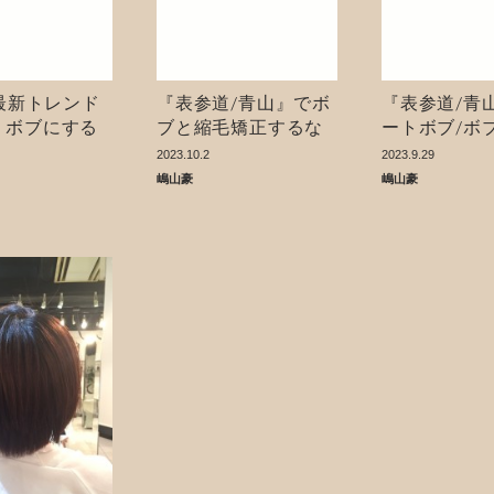
4最新トレンド
『表参道/青山』でボ
『表参道/青
】ボブにする
ブと縮毛矯正するな
ートボブ/ボ
対このサロン
ら絶対任せ下さい！
な美容室◎
2023.10.2
2023.9.29
嶋山豪
嶋山豪