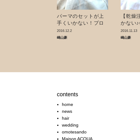
パーマのセットが上
【乾燥
手くいかない！プロ
かない
直伝スタイリングア
の髪の
2016.12.2
2016.11.13
ドバイス♪ 〜ショート
嶋山豪
嶋山豪
編〜
contents
home
news
hair
wedding
omotesando
Maison ACQUA