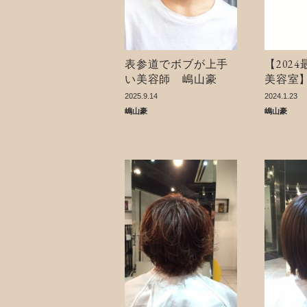
表参道でボブが上手
【202
い美容師 嶋山豪
美容室
なら絶
2025.9.14
2024.1.23
◎
嶋山豪
嶋山豪