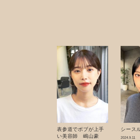
表参道でボブが上手
シース
い美容師 嶋山豪
2024.9.11